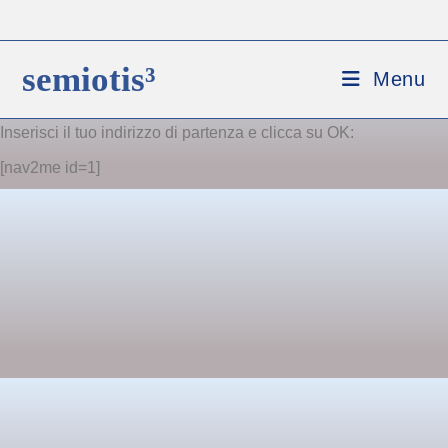
semiotis³
Menu
Inserisci il tuo indirizzo di partenza e clicca su OK:
[nav2me id=1]