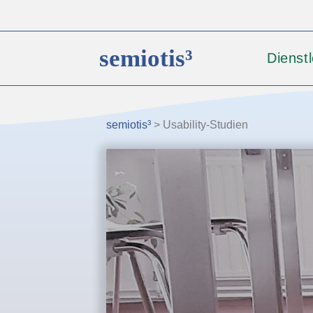
semiotis³
Dienst
semiotis³
>
Usability-Studien