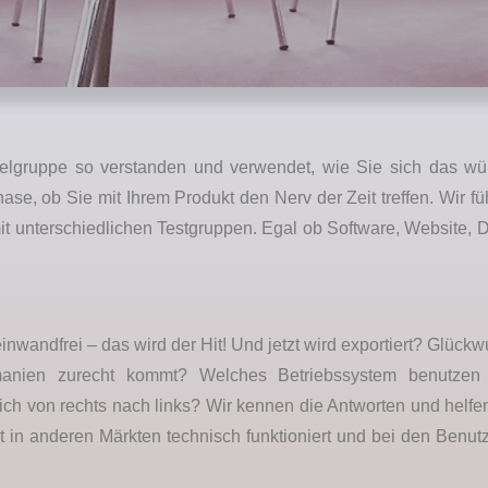
ielgruppe so verstanden und verwendet, wie Sie sich das wü
se, ob Sie mit Ihrem Produkt den Nerv der Zeit treffen. Wir füh
t unterschiedlichen Testgruppen. Egal ob Software, Website, D
einwandfrei – das wird der Hit! Und jetzt wird exportiert? Glück
anien zurecht kommt? Welches Betriebssystem benutzen
h von rechts nach links? Wir kennen die Antworten und helfen I
kt in anderen Märkten technisch funktioniert und bei den Ben